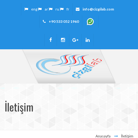
eng
ar
ru
fr
info@cizgilab.com
+90 533 052 1960
İletişim
Anasayfa
İletişim