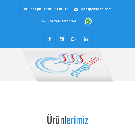
eng
ar
ru
fr
info@cizgilab.com
+90 533 052 1960
Ürünl
erimiz