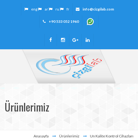
eng
ar
ru
fr
info@cizgilab.com
+90 533 052 1960
Ürünlerimiz
Anasayfa
Ürünlerimiz
Un Kalite Kontrol Cihazları