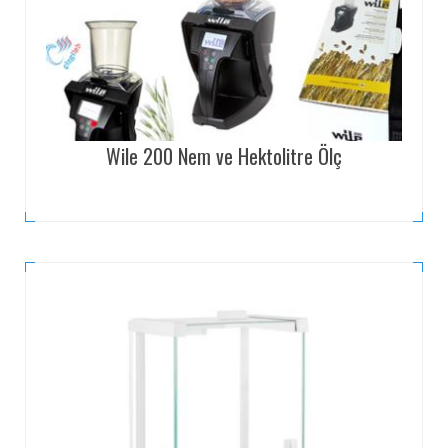
Wile 200 Nem ve Hektolitre Ölç