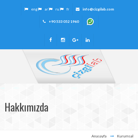
eng
ar
ru
fr
info@cizgilab.com
+90 533 052 1960
Hakkımızda
Anasayfa
Kurumsal