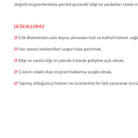
değerli müşterilerimize gerekli güvenilir bilgi ve yardımları temin e
DEĞERLERİMİZ
Etik ilkelerimizin asla dışına çıkmadan hızlı ve kaliteli hizmet sağ
Ø
Her zaman beklentileri uygun hale getirmek,
Ø
Bilgi ve yaratıcılığı ön planda tutarak gelişime açık olmak,
Ø
Çözüm odaklı olup müşteri haklarına saygılı olmak,
Ø
Yapmış olduğumuz hizmet ve ürünlerimiz ile fark yaratarak öncü 
Ø