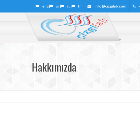
eng
ar
ru
fr
info@cizgilab.com
Hakkımızda