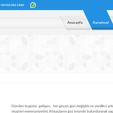
+90 533 052 1960
Anasayfa
Kurumsal
Dünden bugüne gelişen, her geçen gün değişimi ve yenilikci anlay
müşteri memnuniyetini, ihtiyaçlarını göz önünde bulundurarak yap